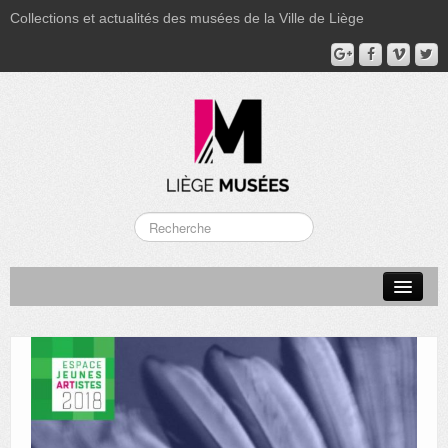
Collections et actualités des musées de la Ville de Liège
LA BOVERIE
GRAND CURTIUS
MUSÉE GRÉTRY
MUSÉE DU LUMINAIRE
FONDS PATRIMONIAUX