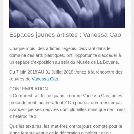
AUTRES LIEUX
ANIMATIONS DES MUSÉES
Espaces jeunes artistes : Vanessa Cao
PUBLICATIONS
LES APPELS À PROJETS
Chaque mois, des artistes liégeois, œuvrant dans le
domaine des arts plastiques, ont l’opportunité d’accéder à
LE PORTAIL DES COLLECTIONS
un espace d’exposition au sein du Musée de La Boverie.
Du 7 juin 2018 AU 31 Juillet 2018 venez à la rencontre des
œuvres de
Vanessa Cao
.
CONTEMPLATION
« Comment se définir quand, comme Vanessa Cao, on est
profondément touche-à-tout ? On pourrait commencer par
avancer que ses oeuvres sont plurielles mais que rien n’est
« hétéroclite ».
Que les textures, les matières ont toujours compté pour la
jeune femme venue de la décoration d’intérieur et du