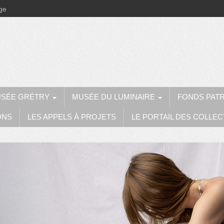
ège
SÉE GRÉTRY
MUSÉE DU LUMINAIRE
FONDS PAT
ONS
LES APPELS À PROJETS
LE PORTAIL DES COLLEC