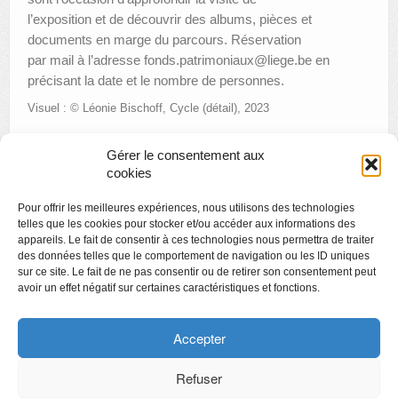
l’exposition et de découvrir des albums, pièces et
documents en marge du parcours. Réservation
par mail à l’adresse fonds.patrimoniaux@liege.be en
précisant la date et le nombre de personnes.
Visuel : © Léonie Bischoff, Cycle (détail), 2023
Gérer le consentement aux
cookies
«
Créamusée : tatoo à la manière de Mondrian
Pour offrir les meilleures expériences, nous utilisons des technologies
Prix de la Création : sélection 2022
»
telles que les cookies pour stocker et/ou accéder aux informations des
appareils. Le fait de consentir à ces technologies nous permettra de traiter
des données telles que le comportement de navigation ou les ID uniques
sur ce site. Le fait de ne pas consentir ou de retirer son consentement peut
avoir un effet négatif sur certaines caractéristiques et fonctions.
Copyright
Politique de confidentialité
Accepter
Chartes des engagements des opérateurs culturels
Refuser