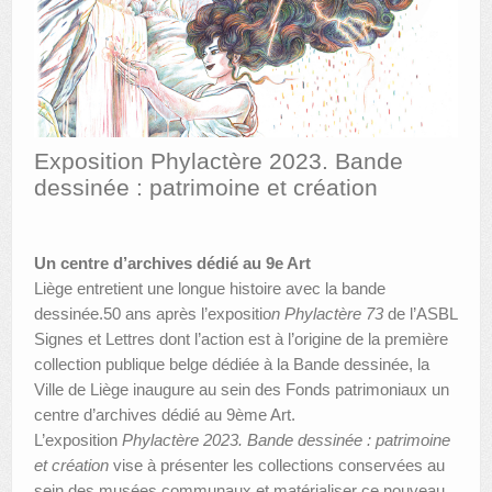
AUTRES LIEUX
ANIMATIONS DES MUSÉES
PUBLICATIONS
Exposition Phylactère 2023. Bande
LES APPELS À PROJETS
dessinée : patrimoine et création
LE PORTAIL DES COLLECTIONS
Un centre d’archives dédié au 9e Art
Liège entretient une longue histoire avec la bande
dessinée.50 ans après l’expositio
n Phylactère 73
de l’ASBL
Signes et Lettres dont l’action est à l’origine de la première
collection publique belge dédiée à la Bande dessinée, la
Ville de Liège inaugure au sein des Fonds patrimoniaux un
centre d’archives dédié au 9ème Art.
L’exposition
Phylactère 2023. Bande dessinée : patrimoine
et création
vise à présenter les collections conservées au
sein des musées communaux et matérialiser ce nouveau