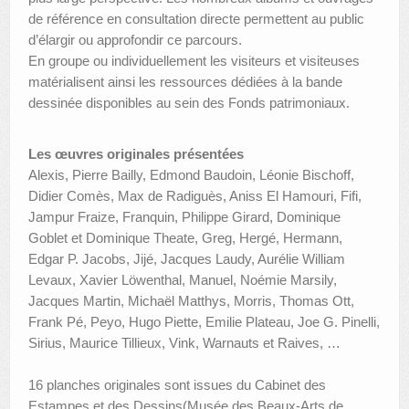
de référence en consultation directe permettent au public
d’élargir ou approfondir ce parcours.
En groupe ou individuellement les visiteurs et visiteuses
matérialisent ainsi les ressources dédiées à la bande
dessinée disponibles au sein des Fonds patrimoniaux.
Les œuvres originales présentées
Alexis, Pierre Bailly, Edmond Baudoin, Léonie Bischoff,
Didier Comès, Max de Radiguès, Aniss El Hamouri, Fifi,
Jampur Fraize, Franquin, Philippe Girard, Dominique
Goblet et Dominique Theate, Greg, Hergé, Hermann,
Edgar P. Jacobs, Jijé, Jacques Laudy, Aurélie William
Levaux, Xavier Löwenthal, Manuel, Noémie Marsily,
Jacques Martin, Michaël Matthys, Morris, Thomas Ott,
Frank Pé, Peyo, Hugo Piette, Emilie Plateau, Joe G. Pinelli,
Sirius, Maurice Tillieux, Vink, Warnauts et Raives, …
16 planches originales sont issues du Cabinet des
Estampes et des Dessins(Musée des Beaux-Arts de