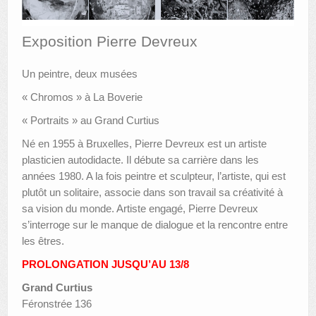
AUTRES LIEUX
Exposition Pierre Devreux
ANIMATIONS DES MUSÉES
Un peintre, deux musées
PUBLICATIONS
« Chromos » à La Boverie
LES APPELS À PROJETS
« Portraits » au Grand Curtius
LE PORTAIL DES COLLECTIONS
Né en 1955 à Bruxelles, Pierre Devreux est un artiste
plasticien autodidacte. Il débute sa carrière dans les
années 1980. A la fois peintre et sculpteur, l’artiste, qui est
plutôt un solitaire, associe dans son travail sa créativité à
sa vision du monde. Artiste engagé, Pierre Devreux
s’interroge sur le manque de dialogue et la rencontre entre
les êtres.
PROLONGATION JUSQU’AU 13/8
Grand Curtius
Féronstrée 136