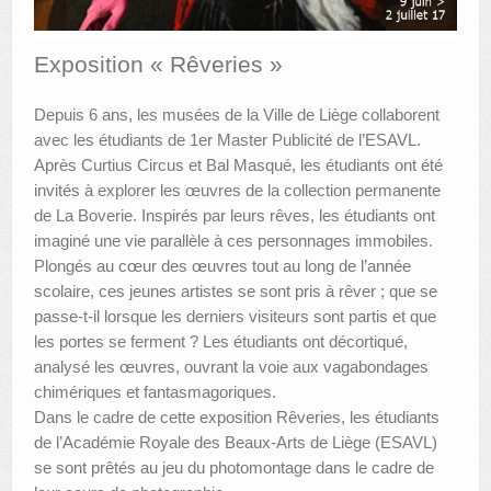
AUTRES LIEUX
Exposition « Rêveries »
ANIMATIONS DES MUSÉES
Depuis 6 ans, les musées de la Ville de Liège collaborent
PUBLICATIONS
avec les étudiants de 1er Master Publicité de l’ESAVL.
Après Curtius Circus et Bal Masqué, les étudiants ont été
LES APPELS À PROJETS
invités à explorer les œuvres de la collection permanente
de La Boverie. Inspirés par leurs rêves, les étudiants ont
LE PORTAIL DES COLLECTIONS
imaginé une vie parallèle à ces personnages immobiles.
Plongés au cœur des œuvres tout au long de l’année
scolaire, ces jeunes artistes se sont pris à rêver ; que se
passe-t-il lorsque les derniers visiteurs sont partis et que
les portes se ferment ? Les étudiants ont décortiqué,
analysé les œuvres, ouvrant la voie aux vagabondages
chimériques et fantasmagoriques.
Dans le cadre de cette exposition Rêveries, les étudiants
de l’Académie Royale des Beaux-Arts de Liège (ESAVL)
se sont prêtés au jeu du photomontage dans le cadre de