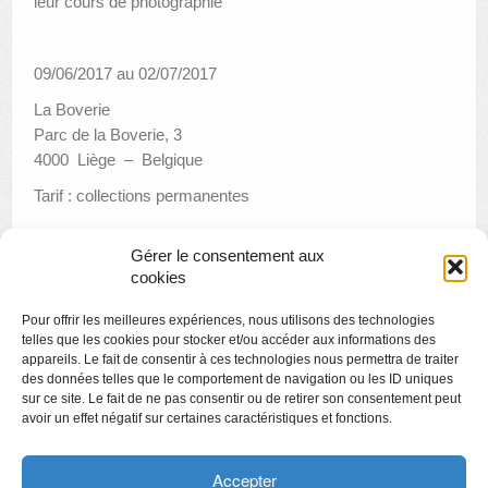
leur cours de photographie
09/06/2017 au 02/07/2017
La Boverie
Parc de la Boverie, 3
4000 Liège – Belgique
Tarif : collections permanentes
Gérer le consentement aux
cookies
«
Exposition « Daniel Fourneau »
Pour offrir les meilleures expériences, nous utilisons des technologies
Espace Jeunes Artistes : Sandrine Morgante
»
telles que les cookies pour stocker et/ou accéder aux informations des
appareils. Le fait de consentir à ces technologies nous permettra de traiter
des données telles que le comportement de navigation ou les ID uniques
sur ce site. Le fait de ne pas consentir ou de retirer son consentement peut
avoir un effet négatif sur certaines caractéristiques et fonctions.
Copyright
Politique de confidentialité
Accepter