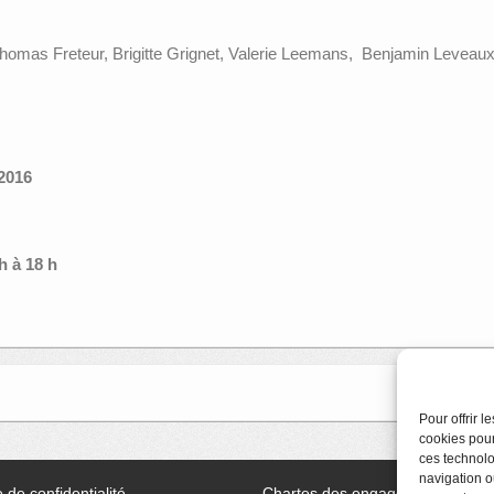
Thomas Freteur, Brigitte Grignet, Valerie Leemans, Benjamin Leveaux,
2016
 à 18 h
Apér
Pour offrir 
cookies pour
ces technolo
navigation ou
e de confidentialité
Chartes des engagements des