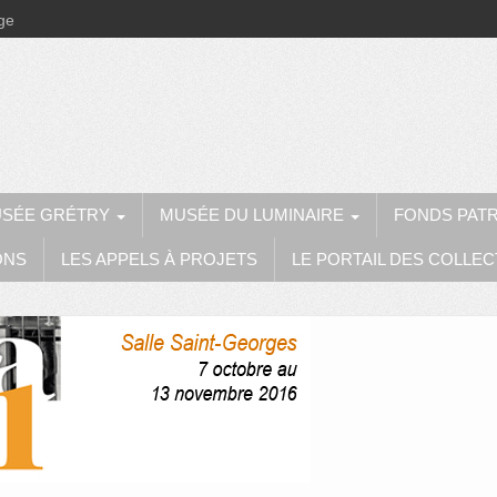
ège
SÉE GRÉTRY
MUSÉE DU LUMINAIRE
FONDS PAT
ONS
LES APPELS À PROJETS
LE PORTAIL DES COLLEC