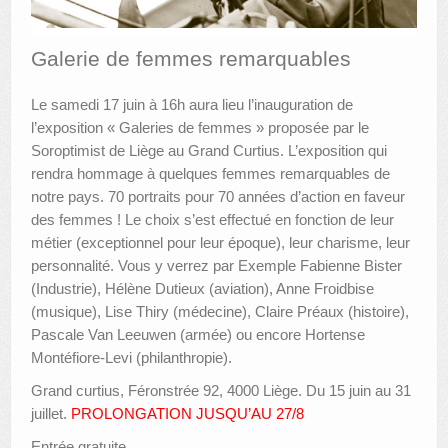
AUTRES LIEUX
Galerie de femmes remarquables
ANIMATIONS DES MUSÉES
Le samedi 17 juin à 16h aura lieu l’inauguration de
PUBLICATIONS
l’exposition « Galeries de femmes » proposée par le
Soroptimist de Liège au Grand Curtius. L’exposition qui
LES APPELS À PROJETS
rendra hommage à quelques femmes remarquables de
notre pays. 70 portraits pour 70 années d’action en faveur
LE PORTAIL DES COLLECTIONS
des femmes ! Le choix s’est effectué en fonction de leur
métier (exceptionnel pour leur époque), leur charisme, leur
personnalité. Vous y verrez par Exemple Fabienne Bister
(Industrie), Hélène Dutieux (aviation), Anne Froidbise
(musique), Lise Thiry (médecine), Claire Préaux (histoire),
Pascale Van Leeuwen (armée) ou encore Hortense
Montéfiore-Levi (philanthropie).
Grand curtius, Féronstrée 92, 4000 Liège. Du 15 juin au 31
juillet.
PROLONGATION JUSQU’AU 27/8
Entrée gratuite