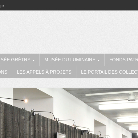
ège
SÉE GRÉTRY
MUSÉE DU LUMINAIRE
FONDS PAT
ONS
LES APPELS À PROJETS
LE PORTAIL DES COLLEC