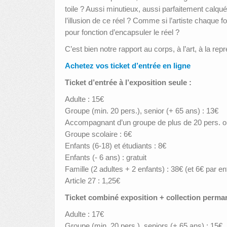
toile ? Aussi minutieux, aussi parfaitement calqué
l’illusion de ce réel ? Comme si l’artiste chaque f
pour fonction d’encapsuler le réel ?
C’est bien notre rapport au corps, à l’art, à la re
Achetez vos ticket d’entrée en ligne
Ticket d’entrée à l’exposition seule :
Adulte : 15€
Groupe (min. 20 pers.), senior (+ 65 ans) : 13€
Accompagnant d’un groupe de plus de 20 pers. ou
Groupe scolaire : 6€
Enfants (6-18) et étudiants : 8€
Enfants (- 6 ans) : gratuit
Famille (2 adultes + 2 enfants) : 38€ (et 6€ par e
Article 27 : 1,25€
Ticket combiné exposition + collection perma
Adulte : 17€
Groupe (min. 20 pers.), seniors (+ 65 ans) : 15€