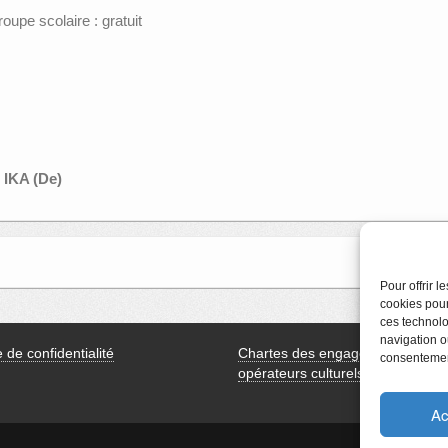
pe scolaire : gratuit
 IKA (De)
Apéro littéra
Pour offrir 
cookies pour
ces technolo
navigation ou
e de confidentialité
Chartes des engagements des
consentement
opérateurs culturels
Ac