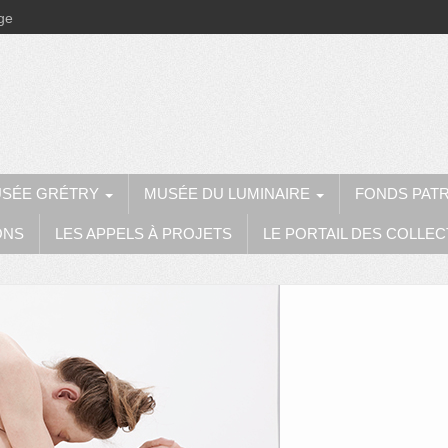
ège
SÉE GRÉTRY
MUSÉE DU LUMINAIRE
FONDS PAT
ONS
LES APPELS À PROJETS
LE PORTAIL DES COLLEC