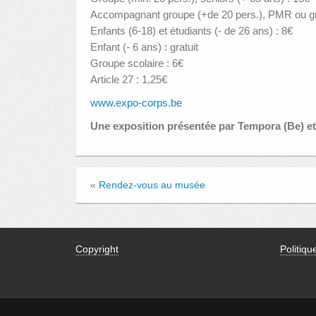
Accompagnant groupe (+de 20 pers.), PMR ou grou
Enfants (6-18) et étudiants (- de 26 ans) : 8€
Enfant (- 6 ans) : gratuit
Groupe scolaire : 6€
Article 27 : 1,25€
www.expo-corps.be
Une exposition présentée par Tempora (Be) et
«
Rendez-vous au musée
Copyright
Politiqu