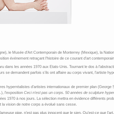
e), le Musée d’Art Contemporain de Monterrey (Mexique), la National
sition événement retraçant l’histoire de ce courant d’art contemporain
aru dans les années 1970 aux Etats-Unis. Tournant le dos à l’abstract
rs se demandent parfois s’ils ont affaire au corps vivant, l’artiste h
res hyperréalistes d’artistes internationaux de premier plan (George
, l’exposition
Ceci n’est pas un corps. 50 années de sculpture hyper
es 1970 à nos jours. La sélection mettra en évidence différents prob
ont la vision de notre corps a évolué sans cesse.
 sa fameuse pipe, n’est pas plus innocent que le sien. Qu’est-ce que l’a