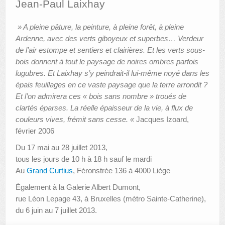
Jean-Paul Laixhay
AUTRES LIEUX
» A pleine pâture, la peinture, à pleine forêt, à pleine
Ardenne, avec des verts giboyeux et superbes… Verdeur
ANIMATIONS DES MUSÉES
de l’air estompe et sentiers et clairières. Et les verts sous-
PUBLICATIONS
bois donnent à tout le paysage de noires ombres parfois
lugubres. Et Laixhay s’y peindrait-il lui-même noyé dans les
LES APPELS À PROJETS
épais feuillages en ce vaste paysage que la terre arrondit ?
Et l’on admirera ces « bois sans nombre » troués de
LE PORTAIL DES COLLECTIONS
clartés éparses. La réelle épaisseur de la vie, à flux de
couleurs vives, frémit sans cesse. «
Jacques Izoard,
février 2006
Du 17 mai au 28 juillet 2013,
tous les jours de 10 h à 18 h sauf le mardi
Au
Grand Curtius
, Féronstrée 136 à 4000 Liège
Également à la Galerie Albert Dumont,
rue Léon Lepage 43, à Bruxelles (métro Sainte-Catherine),
du 6 juin au 7 juillet 2013.