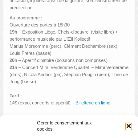
occasion, il jouera aussi de la guitare, son 2einstrument de
prédilection.
Au programme :
Ouverture des portes à 18h30
19h
– Exposition Liège. Chefs-d’oeuvre. (visite libre) +
performance musicale par L’Œil Kollectif
Marius Morsomme (perc), Clément Dechambre (sax),
Louis Freres (basse)
20h
– Apéritif dinatoire (boissons non comprises)
21h
– Concert Mimi Verderame Quartet – Mimi Verderame
(dms), Nicola Andrioli (pn), Stephan Pougin (perc), Theo de
Jong (basse)
Tarif :
14€ (expo, concerts et apéritif) –
Billetterie en ligne
Gérer le consentement aux
«
Apéro littéraire : Gaspard – Une écriture ouvrière au XIXe
cookies
siècle