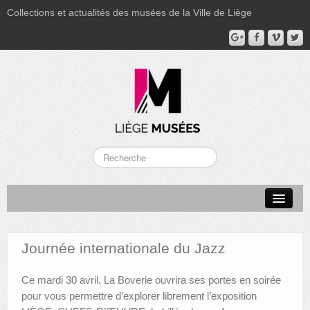
Collections et actualités des musées de la Ville de Liège
LA BOVERIE
GRAND CURTIUS
Journée internationale du Jazz
MUSÉE GRÉTRY
Ce mardi 30 avril, La Boverie ouvrira ses portes en soirée
MUSÉE DU LUMINAIRE
pour vous permettre d’explorer librement l’exposition
FONDS PATRIMONIAUX