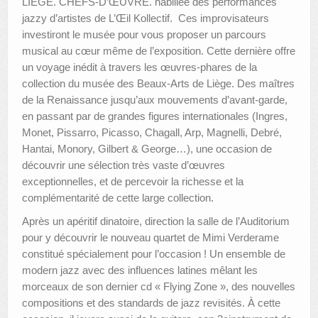
LIÈGE. CHEFS-D’ŒUVRE. habillée des performances
jazzy d’artistes de L’Œil Kollectif. Ces improvisateurs
AUTRES LIEUX
investiront le musée pour vous proposer un parcours
musical au cœur même de l’exposition. Cette dernière offre
ANIMATIONS DES MUSÉES
un voyage inédit à travers les œuvres-phares de la
collection du musée des Beaux-Arts de Liège. Des maîtres
PUBLICATIONS
de la Renaissance jusqu’aux mouvements d’avant-garde,
LES APPELS À PROJETS
en passant par de grandes figures internationales (Ingres,
Monet, Pissarro, Picasso, Chagall, Arp, Magnelli, Debré,
LE PORTAIL DES COLLECTIONS
Hantai, Monory, Gilbert & George…), une occasion de
découvrir une sélection très vaste d’œuvres
exceptionnelles, et de percevoir la richesse et la
complémentarité de cette large collection.
Après un apéritif dinatoire, direction la salle de l’Auditorium
pour y découvrir le nouveau quartet de Mimi Verderame
constitué spécialement pour l’occasion ! Un ensemble de
modern jazz avec des influences latines mêlant les
morceaux de son dernier cd « Flying Zone », des nouvelles
compositions et des standards de jazz revisités. À cette