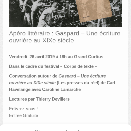
AUTRES LIEUX
ANIMATIONS DES MUSÉES
Apéro littéraire : Gaspard – Une écriture
PUBLICATIONS
ouvrière au XIXe siècle
LES APPELS À PROJETS
Vendredi 26 avril 2019 à 18h au Grand Curtius
LE PORTAIL DES COLLECTIONS
Dans le cadre du festival « Corps de texte »
Conversation autour de
Gaspard – Une écriture
ouvrière au XIXe siècle
(Les presses du réel) de Carl
Havelange avec Caroline Lamarche
Lectures par Thierry Devillers
Enlivrez-vous !
Entrée Gratuite