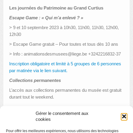
Les journées du Patrimoine au Grand Curtius
Escape Game : « Qui m’a enlevé ? »
> 9 et 10 septembre 2023 à 10h30, 11h00, 11h30, 12h00,
12h30
> Escape Game gratuit – Pour toutes et tous dès 10 ans
> Info : animationsdesmusees@liege.be +3242216832-37
Inscription obligatoire et limité à 5 groupes de 6 personnes
par matinée via le lien suivant.
Collections permanentes
L’accès aux collections permanentes du musée est gratuit
durant tout le weekend.
Gérer le consentement aux
cookies
«
10 défis au musée avec ton smartphone
Pour offrir les meilleures expériences, nous utilisons des technologies
Les journées du Patrimoine : Et si Grétry avait Facebook ?
»