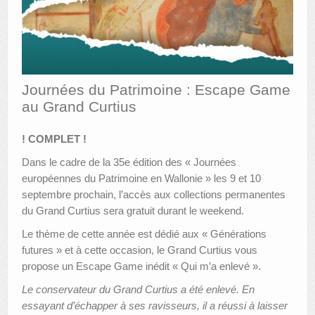
AUTRES LIEUX
ANIMATIONS DES MUSÉES
PUBLICATIONS
Journées du Patrimoine : Escape Game
au Grand Curtius
LES APPELS À PROJETS
LE PORTAIL DES COLLECTIONS
! COMPLET !
Dans le cadre de la 35e édition des « Journées
européennes du Patrimoine en Wallonie » les 9 et 10
septembre prochain, l’accès aux collections permanentes
du Grand Curtius sera gratuit durant le weekend.
Le thème de cette année est dédié aux « Générations
futures » et à cette occasion, le Grand Curtius vous
propose un Escape Game inédit « Qui m’a enlevé ».
Le conservateur du Grand Curtius a été enlevé. En
essayant d’échapper à ses ravisseurs, il a réussi à laisser