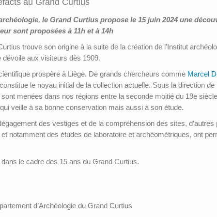
tefacts au Grand Curtius
archéologie, le Grand Curtius propose le 15 juin 2024 une décou
teur sont proposées à 11h et à 14h
ius trouve son origine à la suite de la création de l’Institut archéolog
 dévoile aux visiteurs dès 1909.
e scientifique prospère à Liège. De grands chercheurs comme
Marcel D
constitue le noyau initial de la collection actuelle. Sous la direction d
ont menées dans nos régions entre la seconde moitié du 19e siècle e
ui veille à sa bonne conservation mais aussi à son étude.
 dégagement des vestiges et de la compréhension des sites, d’autres pr
s, et notamment des études de laboratoire et archéométriques, ont per
es dans le cadre des 15 ans du Grand Curtius.
épartement d’Archéologie du Grand Curtius