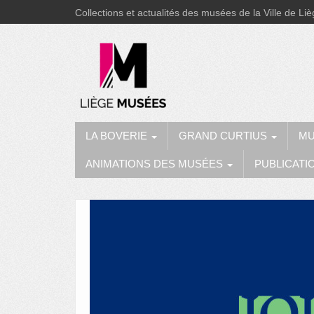
Collections et actualités des musées de la Ville de Li
LA BOVERIE
GRAND CURTIUS
MU
ANIMATIONS DES MUSÉES
PUBLICATI