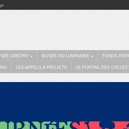
ège
SÉE GRÉTRY
MUSÉE DU LUMINAIRE
FONDS PAT
ONS
LES APPELS À PROJETS
LE PORTAIL DES COLLEC