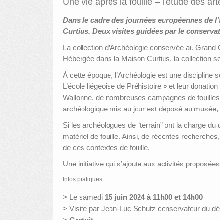
Une vie après la fouille – l’étude des ar
Dans le cadre des journées européennes de l’
Curtius. Deux visites guidées par le conserva
La collection d’Archéologie conservée au Grand Curt
Hébergée dans la Maison Curtius, la collection se
À cette époque, l’Archéologie est une disciplin
L’école liégeoise de Préhistoire » et leur donation 
Wallonne, de nombreuses campagnes de fouilles s
archéologique mis au jour est déposé au musée, q
Si les archéologues de “terrain” ont la charge du
matériel de fouille. Ainsi, de récentes recherche
de ces contextes de fouille.
Une initiative qui s’ajoute aux activités proposé
Infos pratiques :
> Le samedi
15 juin 2024 à 11h00 et 14h00
> Visite par Jean-Luc Schutz conservateur du d
>
Gratuit