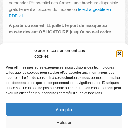
demander l’Esssentiel des Armes, une brochure disponible
gratuitement à l’accueil du musée ou
téléchargeable en
PDF ici.
A partir du samedi 11 juillet, le port du masque au
musée devient OBLIGATOIRE jusqu’à nouvel ordre.
Gérer le consentement aux
«
Hergé, Jacobs, Franquin, Peyo, Comès et (beaucoup)
cookies
d’autres…
Pour offrir les meilleures expériences, nous utilisons des technologies
Cinémusée : Autoportrait de James Ensor
»
telles que les cookies pour stocker et/ou accéder aux informations des
appareils. Le fait de consentir à ces technologies nous permettra de traiter
des données telles que le comportement de navigation ou les ID uniques
sur ce site. Le fait de ne pas consentir ou de retirer son consentement peut
avoir un effet négatif sur certaines caractéristiques et fonctions.
Copyright
Politique de confidentialité
Accepter
Chartes des engagements des opérateurs culturels
Refuser