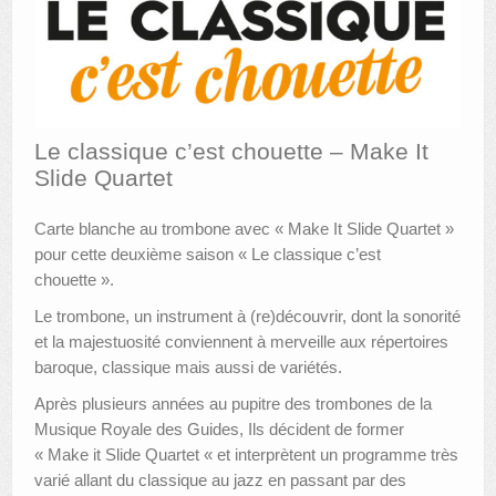
AUTRES LIEUX
ANIMATIONS DES MUSÉES
PUBLICATIONS
Le classique c’est chouette – Make It
Slide Quartet
LES APPELS À PROJETS
LE PORTAIL DES COLLECTIONS
Carte blanche au trombone avec « Make It Slide Quartet »
pour cette deuxième saison « Le classique c’est
chouette ».
Le trombone, un instrument à (re)découvrir, dont la sonorité
et la majestuosité conviennent à merveille aux répertoires
baroque, classique mais aussi de variétés.
Après plusieurs années au pupitre des trombones de la
Musique Royale des Guides, Ils décident de former
« Make it Slide Quartet « et interprètent un programme très
varié allant du classique au jazz en passant par des