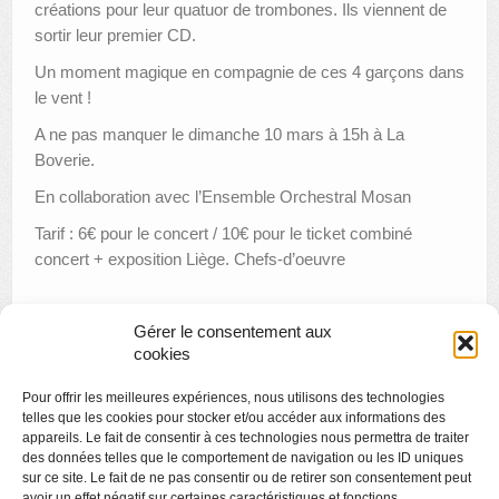
créations pour leur quatuor de trombones. Ils viennent de
sortir leur premier CD.
Un moment magique en compagnie de ces 4 garçons dans
le vent !
A ne pas manquer le dimanche 10 mars à 15h à La
Boverie.
En collaboration avec l’Ensemble Orchestral Mosan
Tarif : 6€ pour le concert / 10€ pour le ticket combiné
concert + exposition Liège. Chefs-d’oeuvre
Gérer le consentement aux
«
À LA DÉCOUVERTE DE MADY ANDRIEN
cookies
Atelier ouvert : la restauration de l’Exode de Jacob de
Pour offrir les meilleures expériences, nous utilisons des technologies
Cornelis Buys
»
telles que les cookies pour stocker et/ou accéder aux informations des
appareils. Le fait de consentir à ces technologies nous permettra de traiter
des données telles que le comportement de navigation ou les ID uniques
sur ce site. Le fait de ne pas consentir ou de retirer son consentement peut
avoir un effet négatif sur certaines caractéristiques et fonctions.