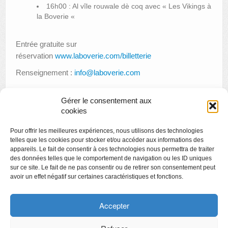
16h00 : Al vîle rouwale dè coq avec « Les Vikings à
la Boverie «
Entrée gratuite sur
réservation
www.laboverie.com/billetterie
Renseignement :
info@laboverie.com
Gérer le consentement aux
cookies
«
Poètes²
Pour offrir les meilleures expériences, nous utilisons des technologies
Espace Jeunes Artistes : Anne-Sophie Fontenelle
»
telles que les cookies pour stocker et/ou accéder aux informations des
appareils. Le fait de consentir à ces technologies nous permettra de traiter
des données telles que le comportement de navigation ou les ID uniques
sur ce site. Le fait de ne pas consentir ou de retirer son consentement peut
avoir un effet négatif sur certaines caractéristiques et fonctions.
Copyright
Politique de confidentialité
Accepter
Chartes des engagements des opérateurs culturels