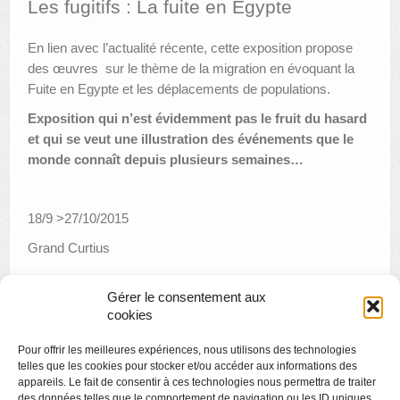
Les fugitifs : La fuite en Égypte
AUTRES LIEUX
En lien avec l’actualité récente, cette exposition propose
des œuvres sur le thème de la migration en évoquant la
ANIMATIONS DES MUSÉES
Fuite en Egypte et les déplacements de populations.
PUBLICATIONS
Exposition qui n’est évidemment pas le fruit du hasard
et qui se veut une illustration des événements que le
LES APPELS À PROJETS
monde connaît depuis plusieurs semaines…
LE PORTAIL DES COLLECTIONS
18/9 >27/10/2015
Grand Curtius
Gérer le consentement aux
cookies
«
La nocturne des coteaux
Pour offrir les meilleures expériences, nous utilisons des technologies
Reciprocity Design : A touch of Steel
»
telles que les cookies pour stocker et/ou accéder aux informations des
appareils. Le fait de consentir à ces technologies nous permettra de traiter
des données telles que le comportement de navigation ou les ID uniques