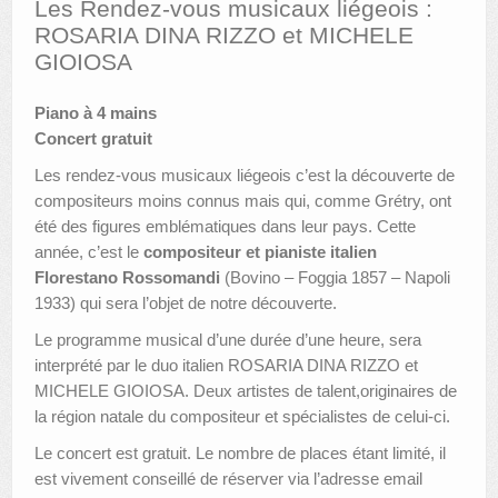
Les Rendez-vous musicaux liégeois :
ROSARIA DINA RIZZO et MICHELE
AUTRES LIEUX
GIOIOSA
ANIMATIONS DES MUSÉES
Piano à 4 mains
PUBLICATIONS
Concert gratuit
Les rendez-vous musicaux liégeois c’est la découverte de
LES APPELS À PROJETS
compositeurs moins connus mais qui, comme Grétry, ont
LE PORTAIL DES COLLECTIONS
été des figures emblématiques dans leur pays. Cette
année, c’est le
compositeur et pianiste italien
Florestano Rossomandi
(Bovino – Foggia 1857 – Napoli
1933) qui sera l’objet de notre découverte.
Le programme musical d’une durée d’une heure, sera
interprété par le duo italien ROSARIA DINA RIZZO et
MICHELE GIOIOSA. Deux artistes de talent,originaires de
la région natale du compositeur et spécialistes de celui-ci.
Le concert est gratuit. Le nombre de places étant limité, il
est vivement conseillé de réserver via l’adresse email