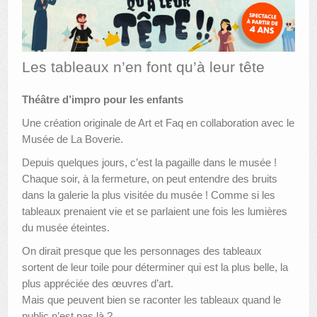
AUTRES LIEUX
ANIMATIONS DES MUSÉES
Les tableaux n’en font qu’à leur tête
PUBLICATIONS
Théâtre d’impro pour les enfants
LES APPELS À PROJETS
Une création originale de Art et Faq en collaboration avec le
Musée de La Boverie.
LE PORTAIL DES COLLECTIONS
Depuis quelques jours, c’est la pagaille dans le musée !
Chaque soir, à la fermeture, on peut entendre des bruits
dans la galerie la plus visitée du musée ! Comme si les
tableaux prenaient vie et se parlaient une fois les lumières
du musée éteintes.
On dirait presque que les personnages des tableaux
sortent de leur toile pour déterminer qui est la plus belle, la
plus appréciée des œuvres d’art.
Mais que peuvent bien se raconter les tableaux quand le
public n’est pas là ?