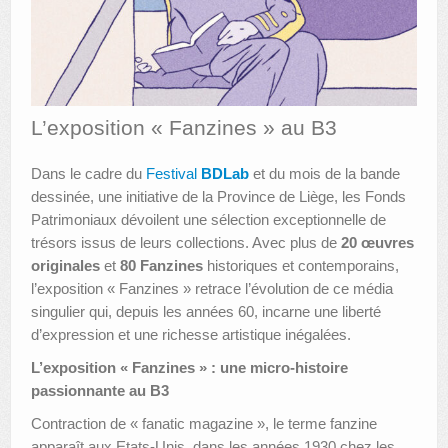
AUTRES LIEUX
ANIMATIONS DES MUSÉES
PUBLICATIONS
L’exposition « Fanzines » au B3
LES APPELS À PROJETS
Dans le cadre du
Festival
BDLab
et du mois de la bande
dessinée, une initiative de la Province de Liège, les Fonds
LE PORTAIL DES COLLECTIONS
Patrimoniaux dévoilent une sélection exceptionnelle de
trésors issus de leurs collections. Avec plus de
20 œuvres
originales
et
80 Fanzines
historiques et contemporains,
l’exposition « Fanzines » retrace l’évolution de ce média
singulier qui, depuis les années 60, incarne une liberté
d’expression et une richesse artistique inégalées.
L’exposition « Fanzines » : une micro-histoire
passionnante au B3
Contraction de « fanatic magazine », le terme fanzine
apparaît aux Etats-Unis, dans les années 1930 chez les