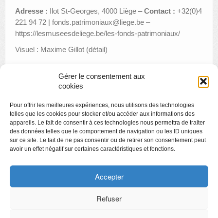
Adresse :
Ilot St-Georges, 4000 Liège –
Contact :
+32(0)4
221 94 72 | fonds.patrimoniaux@liege.be –
https://lesmuseesdeliege.be/les-fonds-patrimoniaux/
Visuel : Maxime Gillot (détail)
Gérer le consentement aux
cookies
«
Finissage de l’exposition « Point de vue »
Pour offrir les meilleures expériences, nous utilisons des technologies
Françoise Schein. AIPOTU. Un portrait à rebours
»
telles que les cookies pour stocker et/ou accéder aux informations des
appareils. Le fait de consentir à ces technologies nous permettra de traiter
des données telles que le comportement de navigation ou les ID uniques
sur ce site. Le fait de ne pas consentir ou de retirer son consentement peut
avoir un effet négatif sur certaines caractéristiques et fonctions.
Copyright
Politique de confidentialité
Accepter
Chartes des engagements des opérateurs culturels
Refuser