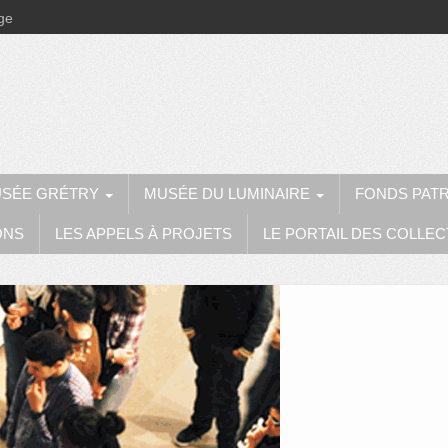
ège
SÉE GRÉTRY
MUSÉE DU LUMINAIRE
FONDS PAT
ONS
LES APPELS À PROJETS
LE PORTAIL DES COLLEC