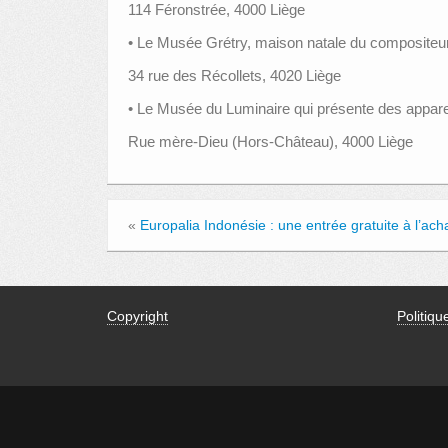
114 Féronstrée, 4000 Liège
• Le Musée Grétry, maison natale du compositeu
34 rue des Récollets, 4020 Liège
• Le Musée du Luminaire qui présente des appareils
Rue mère-Dieu (Hors-Château), 4000 Liège
«
Europalia Indonésie : une entrée gratuite à l’ac
Copyright
Politiqu