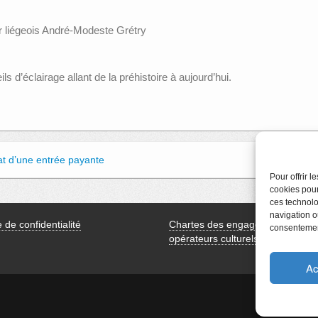
r liégeois André-Modeste Grétry
 d’éclairage allant de la préhistoire à aujourd’hui.
hat d’une entrée payante
Pour offrir 
cookies pour
ces technolo
navigation ou
e de confidentialité
Chartes des engagements des
consentement
opérateurs culturels
Ac