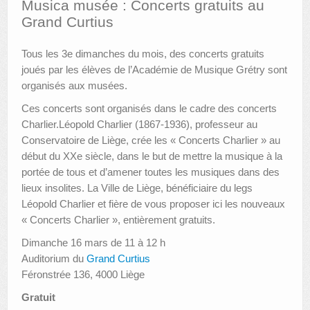
Musica musée : Concerts gratuits au
Grand Curtius
AUTRES LIEUX
Tous les 3e dimanches du mois, des concerts gratuits
ANIMATIONS DES MUSÉES
joués par les élèves de l’Académie de Musique Grétry sont
PUBLICATIONS
organisés aux musées.
Ces concerts sont organisés dans le cadre des concerts
LES APPELS À PROJETS
Charlier.Léopold Charlier (1867-1936), professeur au
LE PORTAIL DES COLLECTIONS
Conservatoire de Liège, crée les « Concerts Charlier » au
début du XXe siècle, dans le but de mettre la musique à la
portée de tous et d’amener toutes les musiques dans des
lieux insolites. La Ville de Liège, bénéficiaire du legs
Léopold Charlier et fière de vous proposer ici les nouveaux
« Concerts Charlier », entièrement gratuits.
Dimanche 16 mars de 11 à 12 h
Auditorium du
Grand Curtius
Féronstrée 136, 4000 Liège
Gratuit