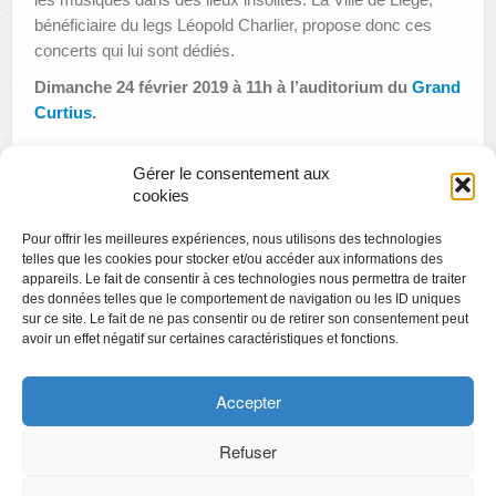
bénéficiaire du legs Léopold Charlier, propose donc ces
concerts qui lui sont dédiés.
Dimanche 24 février 2019 à 11h à l’auditorium du
Grand
Curtius
.
Gérer le consentement aux
cookies
«
Apéro littéraire : foot et littérature
Pour offrir les meilleures expériences, nous utilisons des technologies
Visite thématique : l’art et les origines de la céramique
»
telles que les cookies pour stocker et/ou accéder aux informations des
appareils. Le fait de consentir à ces technologies nous permettra de traiter
des données telles que le comportement de navigation ou les ID uniques
sur ce site. Le fait de ne pas consentir ou de retirer son consentement peut
avoir un effet négatif sur certaines caractéristiques et fonctions.
Copyright
Politique de confidentialité
Accepter
Chartes des engagements des opérateurs culturels
Refuser