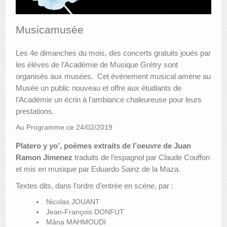
AUTRES LIEUX
Musicamusée
ANIMATIONS DES MUSÉES
Les 4e dimanches du mois, des concerts gratuits joués par
PUBLICATIONS
les élèves de l’Académie de Musique Grétry sont
organisés aux musées. Cet événement musical amène au
LES APPELS À PROJETS
Musée un public nouveau et offre aux étudiants de
l’Académie un écrin à l’ambiance chaleureuse pour leurs
LE PORTAIL DES COLLECTIONS
prestations.
Au Programme ce 24/02/2019
Platero y yo’, poèmes extraits de l’oeuvre de Juan
Ramon Jimenez
traduits de l’espagnol par Claude Couffon
et mis en musique par Eduardo Sainz de la Maza.
Textes dits, dans l’ordre d’entrée en scène, par :
Nicolas JOUANT
Jean-François DONFUT
Mâna MAHMOUDI