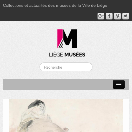
Collections et actualités des musées de la Ville de Liège
LA BOVERIE
GRAND CURTIUS
MUSÉE GRÉTRY
MUSÉE DU LUMINAIRE
FONDS PATRIMONIAUX