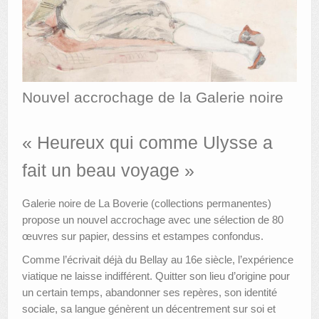
AUTRES LIEUX
ANIMATIONS DES MUSÉES
PUBLICATIONS
Nouvel accrochage de la Galerie noire
LES APPELS À PROJETS
« Heureux qui comme Ulysse a
LE PORTAIL DES COLLECTIONS
fait un beau voyage »
Galerie noire de La Boverie (collections permanentes)
propose un nouvel accrochage avec une sélection de 80
œuvres sur papier, dessins et estampes confondus.
Comme l’écrivait déjà du Bellay au 16e siècle, l’expérience
viatique ne laisse indifférent. Quitter son lieu d’origine pour
un certain temps, abandonner ses repères, son identité
sociale, sa langue génèrent un décentrement sur soi et