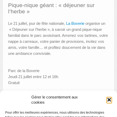
Pique-nique géant : « déjeuner sur
AUTRES LIEUX
l’herbe »
ANIMATIONS DES MUSÉES
Le 21 juillet, jour de fête nationale,
La Boverie
organise un
« Déjeuner sur l’herbe », à savoir un grand pique-nique
PUBLICATIONS
familial dans le parc avoisinant. Amenez vos tartines, votre
LES APPELS À PROJETS
nappe à carreaux, votre panier de provisions, invitez vos
amis, votre famille… et profitez doucement de la vie dans
LE PORTAIL DES COLLECTIONS
une ambiance conviviale.
Parc de la Boverie
Jeudi 21 juillet entre 12 et 16h
Gratuit
Gérer le consentement aux
cookies
«
Exposition : En plein air
Pour offrir les meilleures expériences, nous utilisons des technologies
Visite Apéro post-it
»