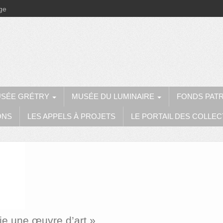
ège
SÉE GRÉTRY
MUSÉE DU LUMINAIRE
FONDS PAT
ONS
LES APPELS À PROJETS
LE PORTAIL DES COLLEC
ie une œuvre d’art »