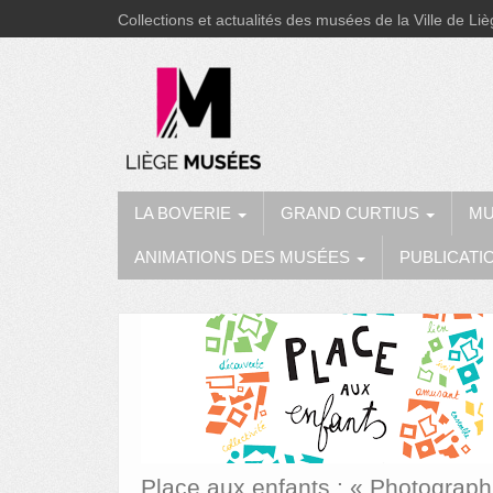
Collections et actualités des musées de la Ville de Li
LA BOVERIE
GRAND CURTIUS
MU
ANIMATIONS DES MUSÉES
PUBLICATI
Place aux enfants : « Photograph