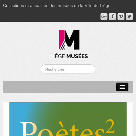
Collections et actualités des musées de la Ville de Liège
LA BOVERIE
GRAND CURTIUS
MUSÉE GRÉTRY
MUSÉE DU LUMINAIRE
FONDS PATRIMONIAUX