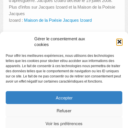
d’aprèsguerre. Jacques Izoard décède le 19 juillet 2008.
Plus d’infos sur Jacques Izoard et la Maison de la Poésie
Jacques
Izoard :
Maison de la Poésie Jacques Izoard
Gérer le consentement aux
«
Les journées du patrimoine – La Boverie et le Grand
cookies
Curtius du bout des doigts
Pour offrir les meilleures expériences, nous utilisons des technologies
Le festival de marionnettes
»
telles que les cookies pour stocker et/ou accéder aux informations des
appareils. Le fait de consentir à ces technologies nous permettra de traiter
des données telles que le comportement de navigation ou les ID uniques
sur ce site. Le fait de ne pas consentir ou de retirer son consentement peut
avoir un effet négatif sur certaines caractéristiques et fonctions.
Copyright
Politique de confidentialité
Accepter
Chartes des engagements des opérateurs culturels
Refuser
Voir les préférences