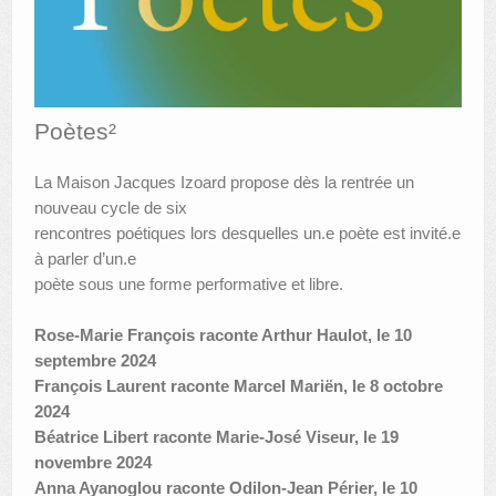
AUTRES LIEUX
ANIMATIONS DES MUSÉES
Poètes²
PUBLICATIONS
LES APPELS À PROJETS
La Maison Jacques Izoard propose dès la rentrée un
nouveau cycle de six
LE PORTAIL DES COLLECTIONS
rencontres poétiques lors desquelles un.e poète est invité.e
à parler d’un.e
poète sous une forme performative et libre.
Rose-Marie François raconte Arthur Haulot, le 10
septembre 2024
François Laurent raconte Marcel Mariën, le 8 octobre
2024
Béatrice Libert raconte Marie-José Viseur, le 19
novembre 2024
Anna Ayanoglou raconte Odilon-Jean Périer, le 10