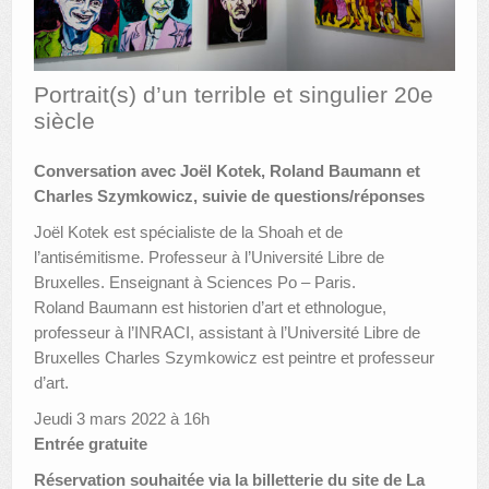
AUTRES LIEUX
ANIMATIONS DES MUSÉES
Portrait(s) d’un terrible et singulier 20e
siècle
PUBLICATIONS
Conversation avec Joël Kotek, Roland Baumann et
LES APPELS À PROJETS
Charles Szymkowicz, suivie
de questions/réponses
LE PORTAIL DES COLLECTIONS
Joël Kotek est spécialiste de la Shoah et de
l’antisémitisme. Professeur à l’Université Libre de
Bruxelles. Enseignant à Sciences Po – Paris.
Roland Baumann est historien d’art et ethnologue,
professeur à l’INRACI, assistant à l’Université Libre de
Bruxelles Charles Szymkowicz est peintre et professeur
d’art.
Jeudi 3 mars 2022 à 16h
Entrée gratuite
Réservation souhaitée via la billetterie du site de La