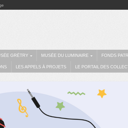
ège
SÉE GRÉTRY
MUSÉE DU LUMINAIRE
FONDS PAT
ONS
LES APPELS À PROJETS
LE PORTAIL DES COLLEC