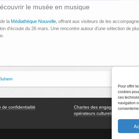
 découvrir le musée en musique
 de la
Médiathèque Nouvelle
, offrant aux visiteurs de les accompagner
n d’écoute du 26 mars. Une rencontre autour d’une sélection de plusi
que.
l Duhem
Pour offrir 
cookies pour
ces technolo
navigation ou
e de confidentialité
Chartes des engagements des
consentement
opérateurs culturels
Ac