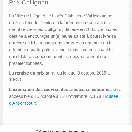
Prix Collignon
AUTRES LIEUX
La Ville de Liège et Le Lion’s Club Liège Val Mosan ont
créé un Prix de Peinture à la mémoire de son ancien
ANIMATIONS DES MUSÉES
membre Georges Collignon, décédé en 2002. Ce prix est
PUBLICATIONS
destiné à encourager un(e) jeune artiste à poursuivre sa
carrière en lui attribuant une somme en argent et en lui
LES APPELS À PROJETS
offrant une participation à une exposition regroupant les
candidats du concours dont les oeuvres auront été
LE PORTAIL DES COLLECTIONS
présélectionnées.
La
remise du prix
aura lieu le jeudi 8 octobre 2015 à
18h30.
L’exposition des œuvres des artistes sélectionnés
sera
accessible du 9 octobre au 29 novembre 2015 au
Musée
d’Ansembourg
Gérer le consentement aux