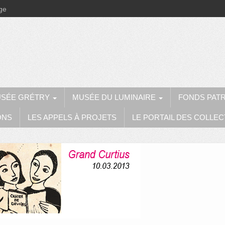
ège
SÉE GRÉTRY
MUSÉE DU LUMINAIRE
FONDS PAT
ONS
LES APPELS À PROJETS
LE PORTAIL DES COLLEC