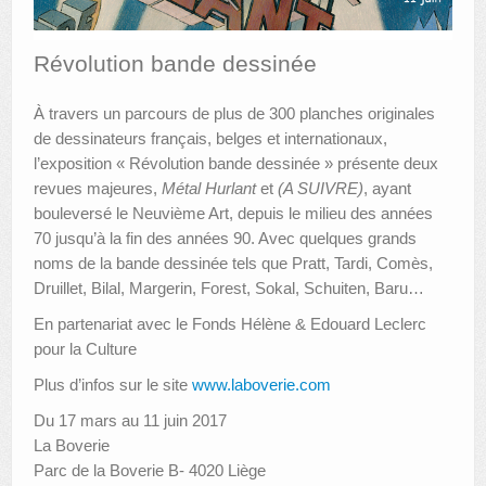
AUTRES LIEUX
Révolution bande dessinée
ANIMATIONS DES MUSÉES
À travers un parcours de plus de 300 planches originales
PUBLICATIONS
de dessinateurs français, belges et internationaux,
l’exposition « Révolution bande dessinée » présente deux
LES APPELS À PROJETS
revues majeures,
Métal Hurlant
et
(A SUIVRE)
, ayant
bouleversé le Neuvième Art, depuis le milieu des années
LE PORTAIL DES COLLECTIONS
70 jusqu’à la fin des années 90. Avec quelques grands
noms de la bande dessinée tels que Pratt, Tardi, Comès,
Druillet, Bilal, Margerin, Forest, Sokal, Schuiten, Baru…
En partenariat avec le Fonds Hélène & Edouard Leclerc
pour la Culture
Plus d’infos sur le site
www.laboverie.com
Du 17 mars au 11 juin 2017
La Boverie
Parc de la Boverie B- 4020 Liège