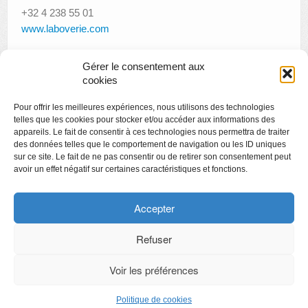
+32 4 238 55 01
www.laboverie.com
Gérer le consentement aux
cookies
«
Une journée en Normandie avec Claude Monet
Pour offrir les meilleures expériences, nous utilisons des technologies
Biennale de gravure de Liège
»
telles que les cookies pour stocker et/ou accéder aux informations des
appareils. Le fait de consentir à ces technologies nous permettra de traiter
des données telles que le comportement de navigation ou les ID uniques
sur ce site. Le fait de ne pas consentir ou de retirer son consentement peut
avoir un effet négatif sur certaines caractéristiques et fonctions.
Copyright
Politique de confidentialité
Accepter
Chartes des engagements des opérateurs culturels
Refuser
Voir les préférences
CyberChimps ©2026
Politique de cookies