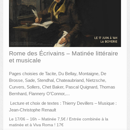
AUTRES LIEUX
ANIMATIONS DES MUSÉES
PUBLICATIONS
LES APPELS À PROJETS
Rome des Écrivains – Matinée littéraire
LE PORTAIL DES COLLECTIONS
et musicale
Pages choisies de Tacite, Du Bellay, Montaigne, De
Brosse, Sade, Stendhal, Chateaubriand, Nietzsche,
Curvers, Sollers, Chet Baker, Pascal Quignard, Thomas
Bernhard, Flannery O’Connor,…
Lecture et choix de textes : Thierry Devillers – Musique :
Jean-Christophe Renault
Le 17/06 – 16h – Matinée 7,5€ / Entrée combinée à la
matinée et à Viva Roma ! 17€