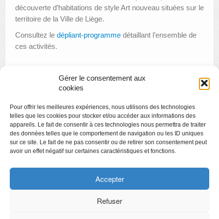
découverte d’habitations de style Art nouveau situées sur le
territoire de la Ville de Liège.
Consultez le
dépliant-programme
détaillant l’ensemble de
ces activités.
Gérer le consentement aux
«
Conférence « Le mobilier Art nouveau dans les collections
cookies
du Grand Curtius »
Pour offrir les meilleures expériences, nous utilisons des technologies
Journée en famille « Créer son motif Art nouveau »
»
telles que les cookies pour stocker et/ou accéder aux informations des
appareils. Le fait de consentir à ces technologies nous permettra de traiter
des données telles que le comportement de navigation ou les ID uniques
sur ce site. Le fait de ne pas consentir ou de retirer son consentement peut
avoir un effet négatif sur certaines caractéristiques et fonctions.
Copyright
Politique de confidentialité
Accepter
Chartes des engagements des opérateurs culturels
Refuser