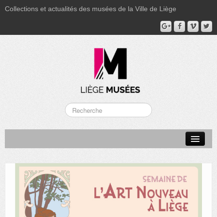
Collections et actualités des musées de la Ville de Liège
LA BOVERIE
GRAND CURTIUS
MUSÉE GRÉTRY
MUSÉE DU LUMINAIRE
FONDS PATRIMONIAUX