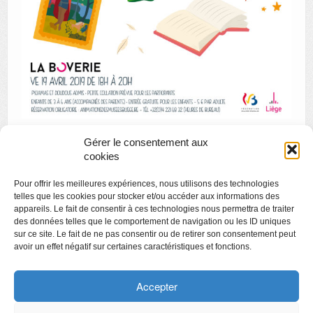
Gérer le consentement aux
cookies
«
Stage pour enfants : Les artistes et nous – La modernité
Pour offrir les meilleures expériences, nous utilisons des technologies
Le Grand Curtius raconté par les étudiants de l’ULiège
»
telles que les cookies pour stocker et/ou accéder aux informations des
appareils. Le fait de consentir à ces technologies nous permettra de traiter
des données telles que le comportement de navigation ou les ID uniques
sur ce site. Le fait de ne pas consentir ou de retirer son consentement peut
avoir un effet négatif sur certaines caractéristiques et fonctions.
Copyright
Politique de confidentialité
Accepter
Chartes des engagements des opérateurs culturels