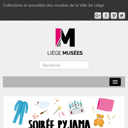
Collections et actualités des musées de la Ville de Liège
LA BOVERIE
GRAND CURTIUS
MUSÉE GRÉTRY
MUSÉE DU LUMINAIRE
FONDS PATRIMONIAUX