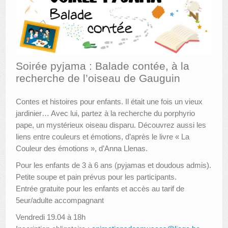
AUTRES LIEUX
ANIMATIONS DES MUSÉES
PUBLICATIONS
Soirée pyjama : Balade contée, à la
recherche de l’oiseau de Gauguin
LES APPELS À PROJETS
LE PORTAIL DES COLLECTIONS
Contes et histoires pour enfants. Il était une fois un vieux
jardinier… Avec lui, partez à la recherche du porphyrio
pape, un mystérieux oiseau disparu. Découvrez aussi les
liens entre couleurs et émotions, d’après le livre « La
Couleur des émotions », d’Anna Llenas.
Pour les enfants de 3 à 6 ans (pyjamas et doudous admis).
Petite soupe et pain prévus pour les participants.
Entrée gratuite pour les enfants et accès au tarif de
5eur/adulte accompagnant
Vendredi 19.04 à 18h