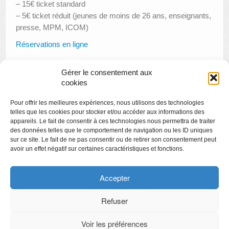
– 15€ ticket standard
– 5€ ticket réduit (jeunes de moins de 26 ans, enseignants,
presse, MPM, ICOM)
Réservations en ligne
Gérer le consentement aux
cookies
«
Créamusée : Fleurs de musée
Pour offrir les meilleures expériences, nous utilisons des technologies
Les vitraux Liégeois de style Art nouveau
»
telles que les cookies pour stocker et/ou accéder aux informations des
appareils. Le fait de consentir à ces technologies nous permettra de traiter
des données telles que le comportement de navigation ou les ID uniques
sur ce site. Le fait de ne pas consentir ou de retirer son consentement peut
avoir un effet négatif sur certaines caractéristiques et fonctions.
Copyright
Politique de confidentialité
Accepter
Chartes des engagements des opérateurs culturels
Refuser
Voir les préférences