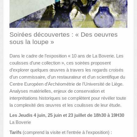
AUTRES LIEUX
ANIMATIONS DES MUSÉES
Soirées découvertes : « Des oeuvres
PUBLICATIONS
sous la loupe »
LES APPELS À PROJETS
Dans le cadre de l’exposition « 10 ans de La Boverie. Les
LE PORTAIL DES COLLECTIONS
coulisses d’une collection », ces soirées proposent
d’explorer quelques œuvres à travers les regards croisés
d’un commissaire, d’un restaurateur et d’un scientifique du
Centre Européen d’Archéométrie de l’Université de Liège.
Analyses matérielles, enjeux de conservation et
interprétations historiques se complètent pour révéler toute
la complexité des œuvres et les coulisses de leur étude.
Les Jeudis 4 juin, 25 juin et 23 juillet de 18h30 à 19H30
La Boverie
Tarifs
(comprend la visite et l’entrée à l’exposition) :