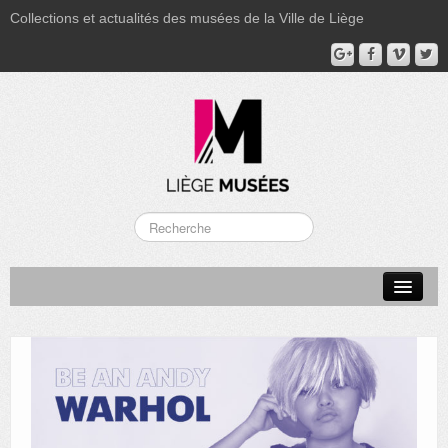
Collections et actualités des musées de la Ville de Liège
LA BOVERIE
GRAND CURTIUS
MUSÉE GRÉTRY
MUSÉE DU LUMINAIRE
FONDS PATRIMONIAUX