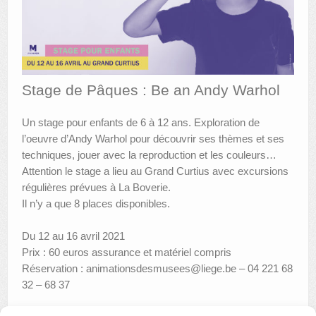
AUTRES LIEUX
ANIMATIONS DES MUSÉES
PUBLICATIONS
Stage de Pâques : Be an Andy Warhol
LES APPELS À PROJETS
Un stage pour enfants de 6 à 12 ans. Exploration de
l’oeuvre d’Andy Warhol pour découvrir ses thèmes et ses
LE PORTAIL DES COLLECTIONS
techniques, jouer avec la reproduction et les couleurs…
Attention le stage a lieu au Grand Curtius avec excursions
régulières prévues à La Boverie.
Il n’y a que 8 places disponibles.
Du 12 au 16 avril 2021
Prix : 60 euros assurance et matériel compris
Réservation : animationsdesmusees@liege.be – 04 221 68
32 – 68 37