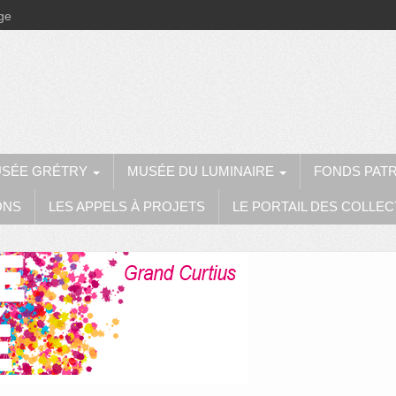
ège
SÉE GRÉTRY
MUSÉE DU LUMINAIRE
FONDS PAT
ONS
LES APPELS À PROJETS
LE PORTAIL DES COLLEC