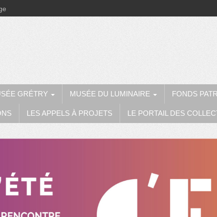
ège
SÉE GRÉTRY
MUSÉE DU LUMINAIRE
FONDS PAT
ONS
LES APPELS À PROJETS
LE PORTAIL DES COLLEC