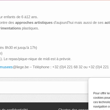
our enfants de 6 à12 ans.
contre des
approches artistiques
d’aujourd’hui mais aussi de ses
ac
rimentations
plastiques.
dès 8h30 et jusqu’à 17h)
e)
). Le repas/pique-nique de midi est à prévoir.
smusees
@liege.be – Téléphone : +32 (0)4 221 68 32 ou +32 (0)4 221
Pour offrir 
cookies pour
ces technolo
navigation ou
e de confidentialité
Chartes des engagements des