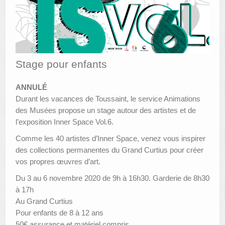
AUTRES LIEUX
ANIMATIONS DES MUSÉES
PUBLICATIONS
Stage pour enfants
LES APPELS À PROJETS
ANNULÉ
Durant les vacances de Toussaint, le service Animations
LE PORTAIL DES COLLECTIONS
des Musées propose un stage autour des artistes et de
l’exposition Inner Space Vol.6.
Comme les 40 artistes d’Inner Space, venez vous inspirer
des collections permanentes du Grand Curtius pour créer
vos propres œuvres d’art.
Du 3 au 6 novembre 2020 de 9h à 16h30. Garderie de 8h30
à 17h
Au Grand Curtius
Pour enfants de 8 à 12 ans
50€ assurance et matériel compris