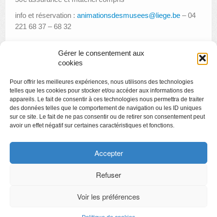
info et réservation :
animationsdesmusees@liege.be
– 04
221 68 37 – 68 32
Gérer le consentement aux
cookies
«
Inner Space Vol.6
Pour offrir les meilleures expériences, nous utilisons des technologies
Rencontre avec le commissaire de l’exposition Inner Space
»
telles que les cookies pour stocker et/ou accéder aux informations des
appareils. Le fait de consentir à ces technologies nous permettra de traiter
des données telles que le comportement de navigation ou les ID uniques
sur ce site. Le fait de ne pas consentir ou de retirer son consentement peut
avoir un effet négatif sur certaines caractéristiques et fonctions.
Copyright
Politique de confidentialité
Accepter
Chartes des engagements des opérateurs culturels
Refuser
Voir les préférences
CyberChimps ©2026