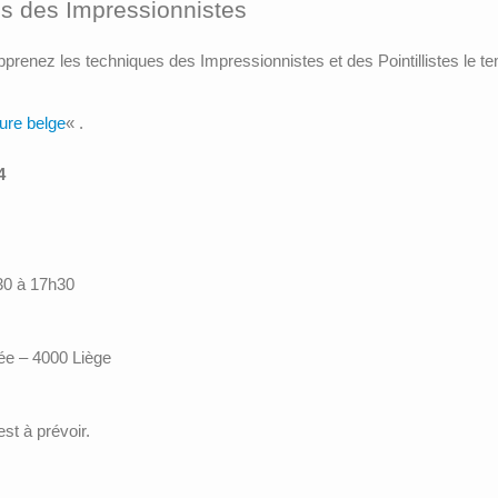
es des Impressionnistes
 apprenez les techniques des Impressionnistes et des Pointillistes le 
ture belge
« .
4
30 à 17h30
ée – 4000 Liège
st à prévoir.