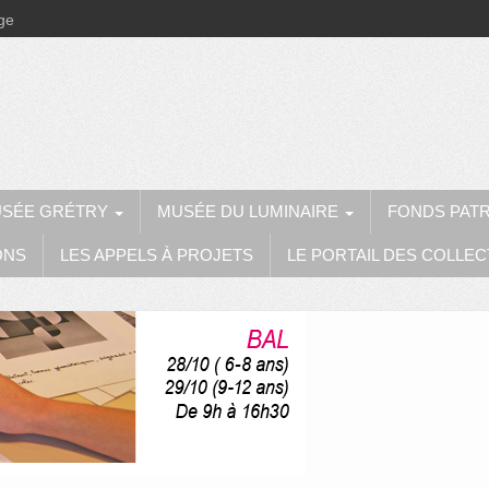
ège
SÉE GRÉTRY
MUSÉE DU LUMINAIRE
FONDS PAT
ONS
LES APPELS À PROJETS
LE PORTAIL DES COLLEC