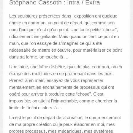
Stéphane Cassoth : Intra / Extra
AUTRES LIEUX
Les sculptures présentées dans l’exposition ont quelque
chose en commun, un point de départ, qui comme son
ANIMATIONS DES MUSÉES
nom l’indique, n’est qu’un point. Une toute petite “chose”,
PUBLICATIONS
ridiculement insignifiante. Mais quand on tient ce point en
main, que l’on essaye de s’imaginer ce qui a été
LES APPELS À PROJETS
nécessaire de mettre en oeuvre, pour matérialiser ce point
dans sa forme, on touche là …
LE PORTAIL DES COLLECTIONS
Une faîne, une faîne de hêtre, quoi de plus commun, on en
écrase des multitudes en se promenant dans les bois.
Prenez là en main, essayez de vous représenter
mentalement les enchaînements de processus qui ont
opéré pour arriver à produire cette “chose”. C’est
impossible, on atteint l’inimaginable, comme chercher la
limite de l’infini et alors là …
Là est le point de départ de la création, le commencement
de ma propre création où je peux élaborer en moi, mes
propres processus, mes mécaniques, mes systèmes