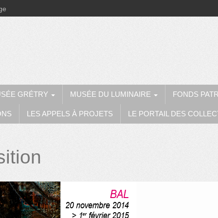
ège
SÉE GRÉTRY
MUSÉE DU LUMINAIRE
FONDS PAT
ONS
LES APPELS À PROJETS
LE PORTAIL DES COLLEC
ition