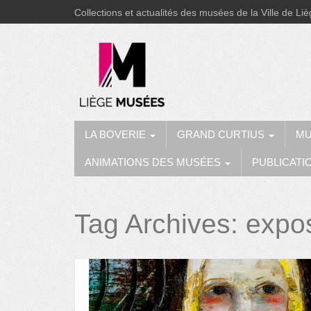
Collections et actualités des musées de la Ville de Li
LA BOVERIE
GRAND CURTIUS
MU
ANIMATIONS DES MUSÉES
PUBLICATI
Tag Archives:
expos