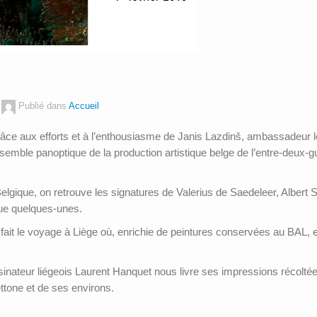
Publié dans
Accueil
âce aux efforts et à l’enthousiasme de Janis Lazdinš, ambassadeur let
nsemble panoptique de la production artistique belge de l’entre-deux-g
lgique, on retrouve les signatures de Valerius de Saedeleer, Alber
ue quelques-unes.
fait le voyage à Liège où, enrichie de peintures conservées au BAL, e
ssinateur liégeois Laurent Hanquet nous livre ses impressions récolté
ettone et de ses environs.