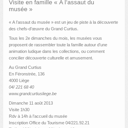
Visite en famille « A l’assaut du
musée »
AUTRES LIEUX
« A l’assaut du musée » est un jeu de piste à la découverte
ANIMATIONS DES MUSÉES
des chefs-d’œuvre du Grand Curtius.
PUBLICATIONS
Tous les 2e dimanches du mois, les musées vous
proposent de rassembler toute la famille autour d’une
LES APPELS À PROJETS
animation ludique dans les collections, ou comment
LE PORTAIL DES COLLECTIONS
concilier découverte culturelle et amusement.
Au Grand Curtius
En Féronstrée, 136
4000 Liège
04/ 221 68 40
www.grandcurtiusliege.be
Dimanche 11 août 2013
Visite 1h30
Rdv à 14h à l’accueil du musée
Inscription Office du Tourisme 04/221.92.21