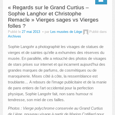
« Regards sur le Grand Curtius –
AUTRES LIEUX
Sophie Langhor et Christophe
Remacle » Vierges sages vs Vierges
ANIMATIONS DES MUSÉES
folles ?
PUBLICATIONS
Publié le
27 mai 2013
par
Les musées de Liège
Publié dans
Archives
LES APPELS À PROJETS
Sophie Langohr a photographié les visages de statues de
LE PORTAIL DES COLLECTIONS
vierges et de saintes qu’elle a exhumées des réserves du
musée. En parallèle, elle a retouché des photos de visages
de stars prises sur internet et qui incarnent aujourd’hui des
grandes marques de parfums, de cosmétiques ou de
maroquinerie. Mises côté à côte, la ressemblance est
troublante… A rebours de l’image publicitaire et de la manie
de pans entiers de l’art occidental pour la perfection
physique, Sophie Langohr fait, non sans humour ni
tendresse, son miel de ces failles.
Photos : Vierge polychrome conservée au Grand Curtius
de Liège, nouveau visage à partir de Marion Cotillard pour