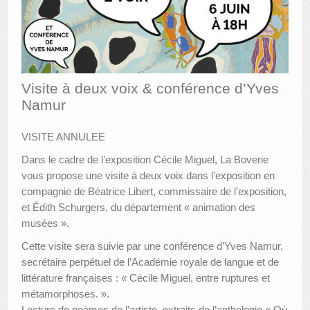
AUTRES LIEUX
ANIMATIONS DES MUSÉES
PUBLICATIONS
Visite à deux voix & conférence d’Yves
Namur
LES APPELS À PROJETS
LE PORTAIL DES COLLECTIONS
VISITE ANNULEE
Dans le cadre de l’exposition Cécile Miguel, La Boverie
vous propose une visite à deux voix dans l’exposition en
compagnie de Béatrice Libert, commissaire de l’exposition,
et Édith Schurgers, du département « animation des
musées ».
Cette visite sera suivie par une conférence d’Yves Namur,
secrétaire perpétuel de l’Académie royale de langue et de
littérature françaises : « Cécile Miguel, entre ruptures et
métamorphoses. ».
Lecture de poèmes de l’artiste, extraits de l’anthologie « Où