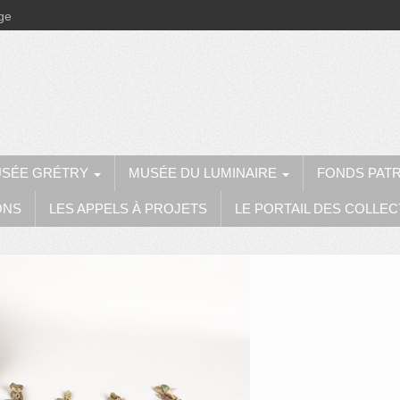
ège
SÉE GRÉTRY
MUSÉE DU LUMINAIRE
FONDS PAT
ONS
LES APPELS À PROJETS
LE PORTAIL DES COLLEC