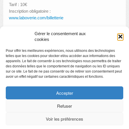
Tarif : 10€
Inscription obligatoire :
www.laboverie.com/billetterie
Gérer le consentement aux
cookies
«
Espace Jeunes Artistes : Benjamin Hollebeke
Pour offrir les meilleures expériences, nous utilisons des technologies
La Légende du Fantôme de Dodon
»
telles que les cookies pour stocker et/ou accéder aux informations des
appareils. Le fait de consentir à ces technologies nous permettra de traiter
des données telles que le comportement de navigation ou les ID uniques
sur ce site. Le fait de ne pas consentir ou de retirer son consentement peut
avoir un effet négatif sur certaines caractéristiques et fonctions.
Copyright
Politique de confidentialité
Accepter
Chartes des engagements des opérateurs culturels
Refuser
Voir les préférences
CyberChimps ©2026