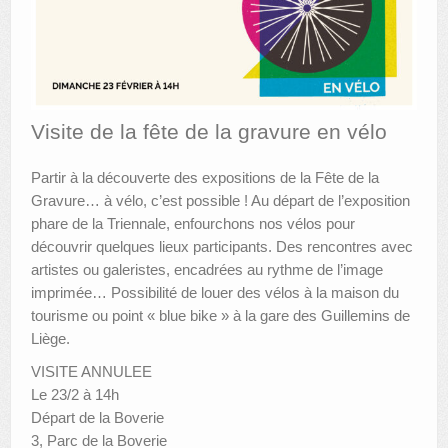
AUTRES LIEUX
ANIMATIONS DES MUSÉES
PUBLICATIONS
Visite de la fête de la gravure en vélo
LES APPELS À PROJETS
Partir à la découverte des expositions de la Fête de la
LE PORTAIL DES COLLECTIONS
Gravure… à vélo, c’est possible ! Au départ de l’exposition
phare de la Triennale, enfourchons nos vélos pour
découvrir quelques lieux participants. Des rencontres avec
artistes ou galeristes, encadrées au rythme de l’image
imprimée… Possibilité de louer des vélos à la maison du
tourisme ou point « blue bike » à la gare des Guillemins de
Liège.
VISITE ANNULEE
Le 23/2 à 14h
Départ de la Boverie
3, Parc de la Boverie