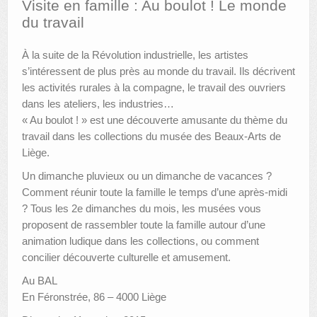
Visite en famille : Au boulot ! Le monde
du travail
AUTRES LIEUX
À la suite de la Révolution industrielle, les artistes
ANIMATIONS DES MUSÉES
s’intéressent de plus près au monde du travail. Ils décrivent
PUBLICATIONS
les activités rurales à la compagne, le travail des ouvriers
dans les ateliers, les industries…
LES APPELS À PROJETS
« Au boulot ! » est une découverte amusante du thème du
travail dans les collections du musée des Beaux-Arts de
LE PORTAIL DES COLLECTIONS
Liège.
Un dimanche pluvieux ou un dimanche de vacances ?
Comment réunir toute la famille le temps d’une après-midi
? Tous les 2e dimanches du mois, les musées vous
proposent de rassembler toute la famille autour d’une
animation ludique dans les collections, ou comment
concilier découverte culturelle et amusement.
Au BAL
En Féronstrée, 86 – 4000 Liège